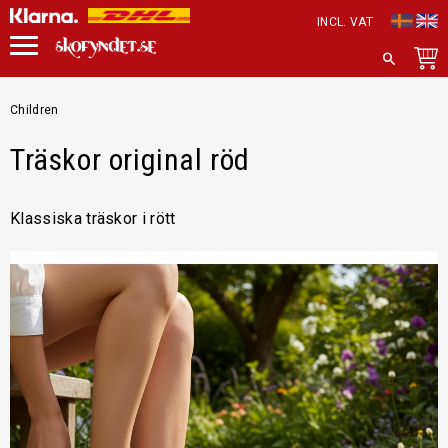
INCL. VAT
Menu
SEARCH
Children
Träskor original röd
Klassiska träskor i rött