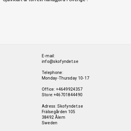
E-mail:
info@skofyndet.se
Telephone:
Monday-Thursday 10-17
Office: +4649924357
Store:+46701844490
Adress: Skofyndet.se
Frälsegården 105
38492 Ålem
Sweden