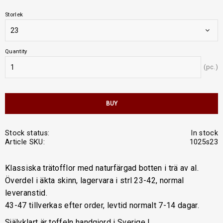
Storlek
Quantity
pc.
BUY
Stock status
In stock
Article SKU
1025s23
Klassiska trätofflor med naturfärgad botten i trä av al.
Överdel i äkta skinn, lagervara i strl 23-42, normal
leveranstid.
43-47 tillverkas efter order, levtid normalt 7-14 dagar.
Självklart är toffeln handgjord i Sverige !