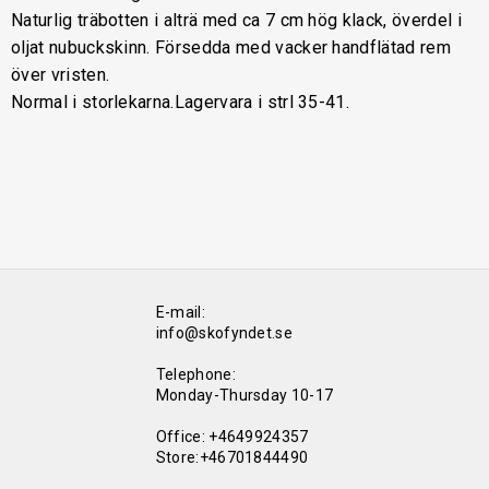
Naturlig träbotten i alträ med ca 7 cm hög klack, överdel i
oljat nubuckskinn. Försedda med vacker handflätad rem
över vristen.
Normal i storlekarna.Lagervara i strl 35-41.
E-mail:
info@skofyndet.se
Telephone:
Monday-Thursday 10-17
Office: +4649924357
Store:+46701844490