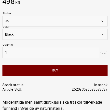
498
KR
Storlek
Color
Quantity
pc.
BUY
Stock status
In stock
Article SKU
2520s35s35s35s35Sv
Moderiktiga men samtidigt klassiska träskor tillverkade
för hand i Sverige av naturmaterial.