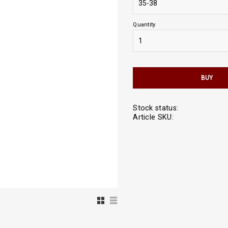
Quantity
BUY
Stock status
Article SKU
Grid view
List view