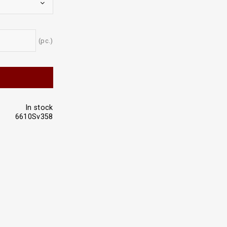
pc.
In stock
6610Sv358