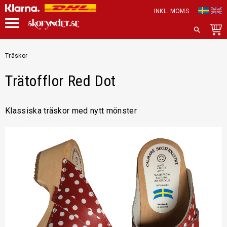
INKL. MOMS
Meny
SÖK
Träskor
Trätofflor Red Dot
Klassiska träskor med nytt mönster