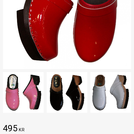
495
KR