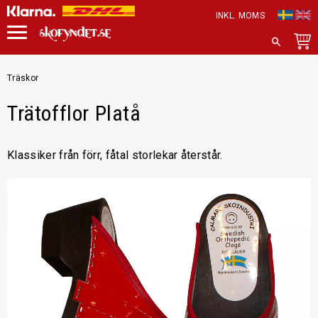
INKL. MOMS
Meny
SÖK
Träskor
Trätofflor Platå
Klassiker från förr, fåtal storlekar återstår.