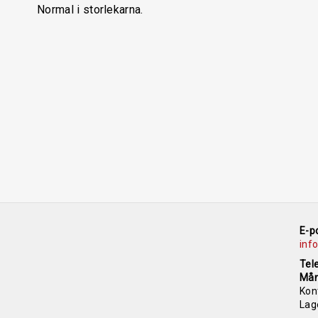
Normal i storlekarna.
E-p
inf
Tel
Mån
Kon
Lag