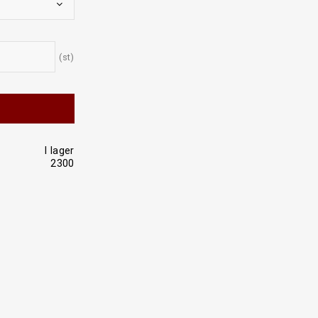
st
I lager
2300