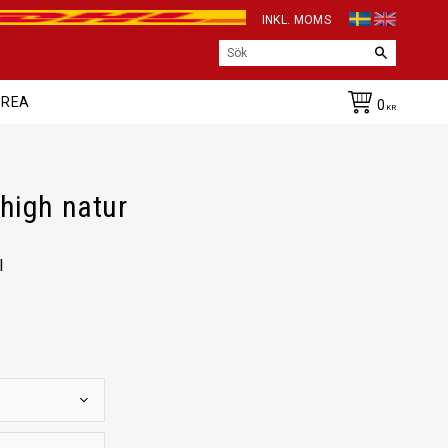
INKL. MOMS
REA
0
KR
high natur
l