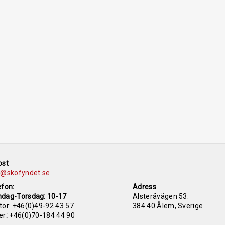
ost
o@skofyndet.se
efon:
Adress
dag-Torsdag: 10-17
Alsteråvägen 53.
tor:
+46(0)49-92 43 57
384 40 Ålem, Sverige
er
:
+46(0)70-184 44 90