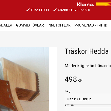
FRAKT FRITT
SNABBA LEVERANSER
NDALER
GUMMISTÖVLAR
INNETOFFLOR
PROMENAD - FRITID
Träskor Hedda 
Moderiktig skön träsanda
498
KR
Färg
Storlek