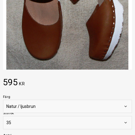
595
KR
Färg
Storlek