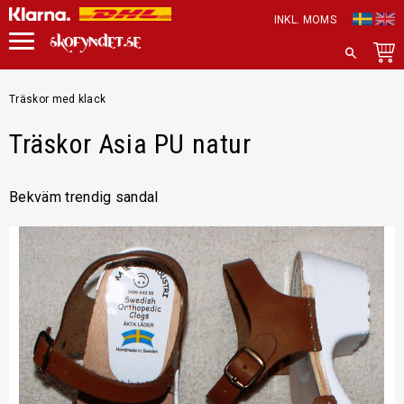
INKL. MOMS
Meny
SÖK
Träskor med klack
Träskor Asia PU natur
Bekväm trendig sandal