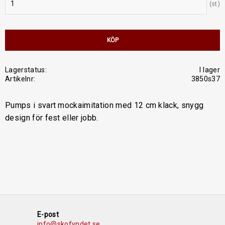
st
KÖP
Lagerstatus
I lager
Artikelnr
3850s37
Pumps i svart mockaimitation med 12 cm klack, snygg
design för fest eller jobb.
E-post
info@skofyndet.se