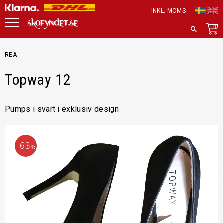
INKL. MOMS
Meny
SÖK
REA
Topway 12
Pumps i svart i exklusiv design
63
%