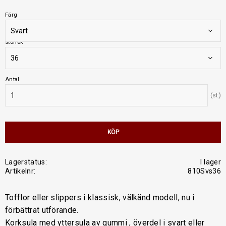
Färg
Storlek
Antal
st
KÖP
Lagerstatus
I lager
Artikelnr
810Svs36
Tofflor eller slippers i klassisk, välkänd modell, nu i
förbättrat utförande.
Korksula med yttersula av gummi , överdel i svart eller