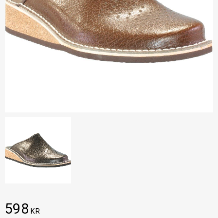
598
KR