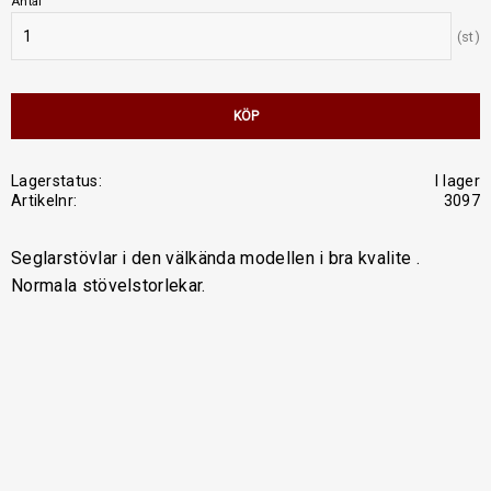
Antal
st
KÖP
Lagerstatus
I lager
Artikelnr
3097
Seglarstövlar i den välkända modellen i bra kvalite .
Normala stövelstorlekar.