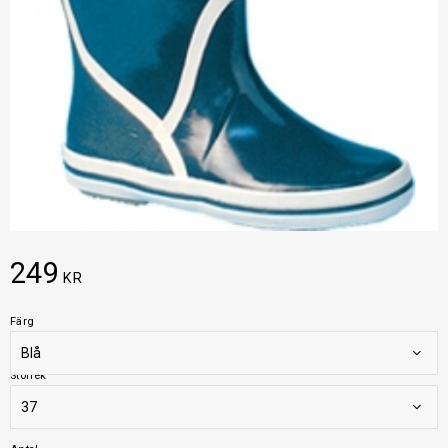
249
KR
Färg
Storlek