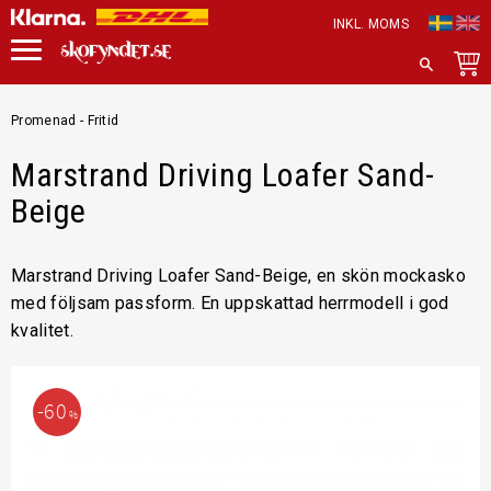
INKL. MOMS
Meny
SÖK
Promenad - Fritid
Marstrand Driving Loafer Sand-
Beige
Marstrand Driving Loafer Sand-Beige, en skön mockasko
med följsam passform. En uppskattad herrmodell i god
kvalitet.
60
%